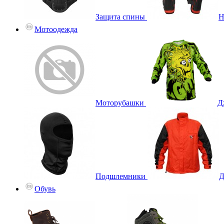
Защита спины
Н
Мотоодежда
Моторубашки
Д
Подшлемники
Д
Обувь