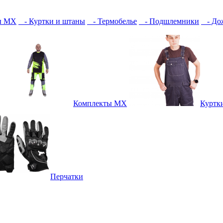
ы MX
- Куртки и штаны
- Термобелье
- Подшлемники
- Дож
Комплекты MX
Куртк
Перчатки