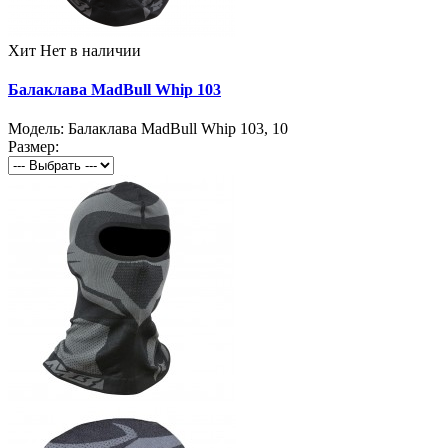
Хит
Нет в наличии
Балаклава MadBull Whip 103
Модель:
Балаклава MadBull Whip 103
,
10
Размер: