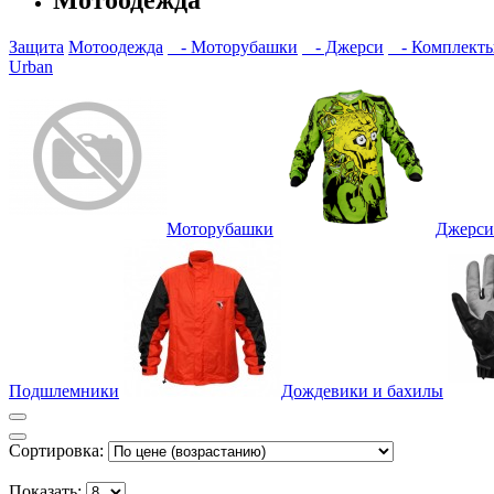
Защита
Мотоодежда
- Моторубашки
- Джерси
- Комплект
Urban
Моторубашки
Джерси
Подшлемники
Дождевики и бахилы
Сортировка:
Показать: