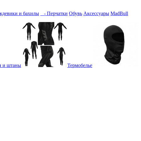
девики и бахилы
- Перчатки
Обувь
Аксессуары
MadBull
и и штаны
Термобелье