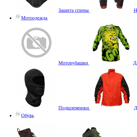
Защита спины
Н
Мотоодежда
Моторубашки
Д
Подшлемники
Д
Обувь