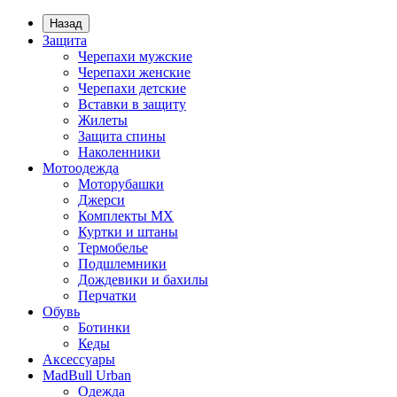
Назад
Защита
Черепахи мужские
Черепахи женские
Черепахи детские
Вставки в защиту
Жилеты
Защита спины
Наколенники
Мотоодежда
Моторубашки
Джерси
Комплекты MX
Куртки и штаны
Термобелье
Подшлемники
Дождевики и бахилы
Перчатки
Обувь
Ботинки
Кеды
Аксессуары
MadBull Urban
Одежда