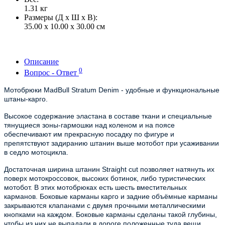
1.31
кг
Размеры (Д x Ш x В):
35.00 x 10.00 x 30.00 см
Описание
0
Вопрос - Ответ
Мотобрюки MadBull Stratum Denim
- удобные и функциональные
штаны-карго.
Высокое содержание эластана в составе ткани и специальные
тянущиеся зоны-гармошки над коленом и на поясе
обеспечивают им прекрасную посадку по фигуре и
препятствуют задиранию штанин выше мотобот при усаживании
в седло мотоцикла.
Достаточная ширина штанин Straight cut позволяет натянуть их
поверх мотокроссовок, высоких ботинок, либо туристических
мотобот. В этих мотобрюках есть шесть вместительных
карманов. Боковые карманы карго и задние объёмные карманы
закрываются клапанами с двумя прочными металлическими
кнопками на каждом. Боковые карманы сделаны такой глубины,
чтобы из них не выпадали в дороге положенные туда вещи.