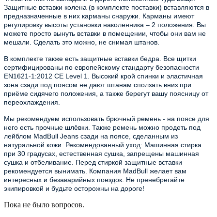
Защитные вставки колена (в комплекте поставки) вставляются в
предназначенные в них карманы снаружи. Карманы имеют
регулировку высоты установки наколенника – 2 положения. Вы
можете просто вынуть вставки в помещении, чтобы они вам не
мешали. Сделать это можно, не снимая штанов.
В комплекте также есть защитные вставки бедра. Все щитки
сертифицированы по европейскому стандарту безопасности
EN1621-1:2012 CE Level 1. Высокий крой спинки и эластичная
зона сзади под поясом не дают штанам сползать вниз при
приёме сидячего положения, а также берегут вашу поясницу от
переохлаждения.
Мы рекомендуем использовать брючный ремень - на поясе для
него есть прочные шлёвки. Также ремень можно продеть под
лейблом MadBull Jeans сзади на поясе, сделанным из
натуральной кожи. Рекомендованный уход: Машинная стирка
при 30 градусах, естественная сушка, запрещены машинная
сушка и отбеливание. Перед стиркой защитные вставки
рекомендуется вынимать. Компания MadBull желает вам
интересных и безаварийных поездок. Не пренебрегайте
экипировкой и будьте осторожны на дороге!
Пока не было вопросов.