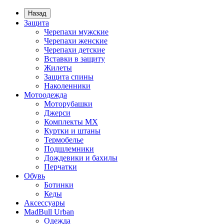
Назад
Защита
Черепахи мужские
Черепахи женские
Черепахи детские
Вставки в защиту
Жилеты
Защита спины
Наколенники
Мотоодежда
Моторубашки
Джерси
Комплекты MX
Куртки и штаны
Термобелье
Подшлемники
Дождевики и бахилы
Перчатки
Обувь
Ботинки
Кеды
Аксессуары
MadBull Urban
Одежда