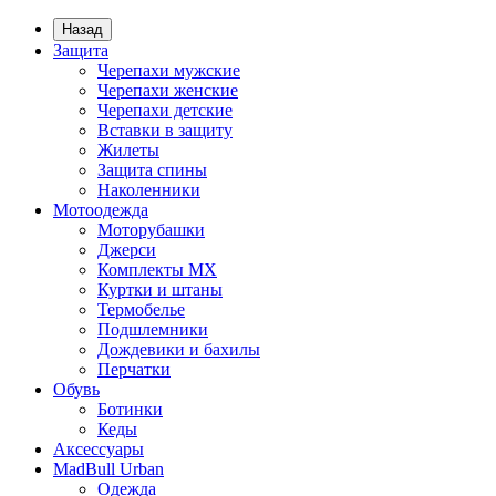
Назад
Защита
Черепахи мужские
Черепахи женские
Черепахи детские
Вставки в защиту
Жилеты
Защита спины
Наколенники
Мотоодежда
Моторубашки
Джерси
Комплекты MX
Куртки и штаны
Термобелье
Подшлемники
Дождевики и бахилы
Перчатки
Обувь
Ботинки
Кеды
Аксессуары
MadBull Urban
Одежда