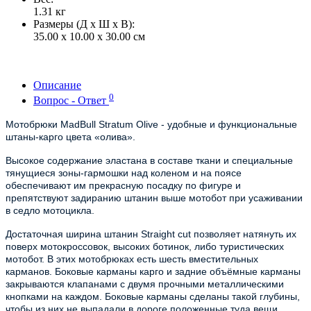
1.31
кг
Размеры (Д x Ш x В):
35.00 x 10.00 x 30.00 см
Описание
0
Вопрос - Ответ
Мотобрюки MadBull Stratum Olive
- удобные и функциональные
штаны-карго цвета «олива».
Высокое содержание эластана в составе ткани и специальные
тянущиеся зоны-гармошки над коленом и на поясе
обеспечивают им прекрасную посадку по фигуре и
препятствуют задиранию штанин выше мотобот при усаживании
в седло мотоцикла.
Достаточная ширина штанин Straight cut позволяет натянуть их
поверх мотокроссовок, высоких ботинок, либо туристических
мотобот. В этих мотобрюках есть шесть вместительных
карманов. Боковые карманы карго и задние объёмные карманы
закрываются клапанами с двумя прочными металлическими
кнопками на каждом. Боковые карманы сделаны такой глубины,
чтобы из них не выпадали в дороге положенные туда вещи.