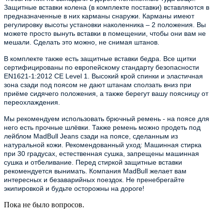
Защитные вставки колена (в комплекте поставки) вставляются в
предназначенные в них карманы снаружи. Карманы имеют
регулировку высоты установки наколенника – 2 положения. Вы
можете просто вынуть вставки в помещении, чтобы они вам не
мешали. Сделать это можно, не снимая штанов.
В комплекте также есть защитные вставки бедра. Все щитки
сертифицированы по европейскому стандарту безопасности
EN1621-1:2012 CE Level 1. Высокий крой спинки и эластичная
зона сзади под поясом не дают штанам сползать вниз при
приёме сидячего положения, а также берегут вашу поясницу от
переохлаждения.
Мы рекомендуем использовать брючный ремень - на поясе для
него есть прочные шлёвки. Также ремень можно продеть под
лейблом MadBull Jeans сзади на поясе, сделанным из
натуральной кожи. Рекомендованный уход: Машинная стирка
при 30 градусах, естественная сушка, запрещены машинная
сушка и отбеливание. Перед стиркой защитные вставки
рекомендуется вынимать. Компания MadBull желает вам
интересных и безаварийных поездок. Не пренебрегайте
экипировкой и будьте осторожны на дороге!
Пока не было вопросов.