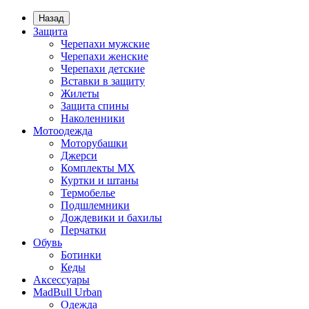
Назад
Защита
Черепахи мужские
Черепахи женские
Черепахи детские
Вставки в защиту
Жилеты
Защита спины
Наколенники
Мотоодежда
Моторубашки
Джерси
Комплекты MX
Куртки и штаны
Термобелье
Подшлемники
Дождевики и бахилы
Перчатки
Обувь
Ботинки
Кеды
Аксессуары
MadBull Urban
Одежда