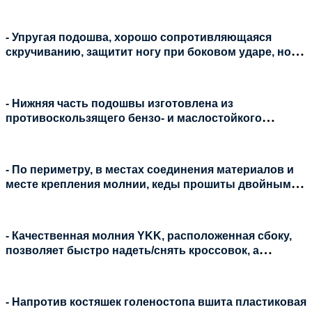
веществ, очень экологичный;
- Упругая подошва, хорошо сопротивляющаяся
скручиванию, защитит ногу при боковом ударе, но
при этом не создаст помех при обычной ходьбе;
- Нижняя часть подошвы изготовлена из
противоскользящего бензо- и маслостойкого
материала, обеспечивающего отличное сцепление с
подножками мотоцикла, лапками переключения
передач и тормоза;
- По периметру, в местах соединения материалов и
месте крепления молнии, кеды прошиты двойным
швом;
- Качественная молния YKK, расположенная сбоку,
позволяет быстро надеть/снять кроссовок, а
застёжка на липучке фиксирует замок в верхнем
положении и исключает возможность поцарапать им
раму мотоцикла. С внутренней части молнии по всей
- Напротив костяшек голеностопа вшита пластиковая
длине имеется мягкая накладка, защищающая ногу