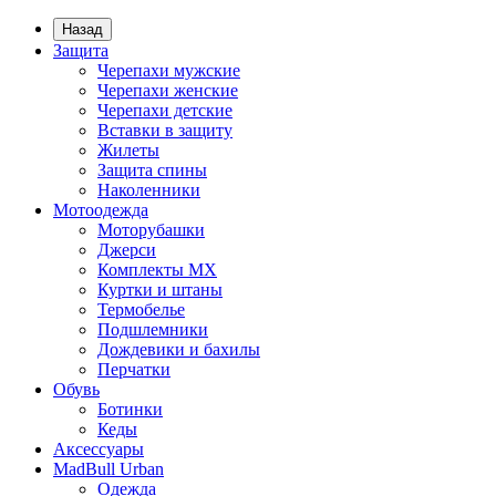
Назад
Защита
Черепахи мужские
Черепахи женские
Черепахи детские
Вставки в защиту
Жилеты
Защита спины
Наколенники
Мотоодежда
Моторубашки
Джерси
Комплекты MX
Куртки и штаны
Термобелье
Подшлемники
Дождевики и бахилы
Перчатки
Обувь
Ботинки
Кеды
Аксессуары
MadBull Urban
Одежда