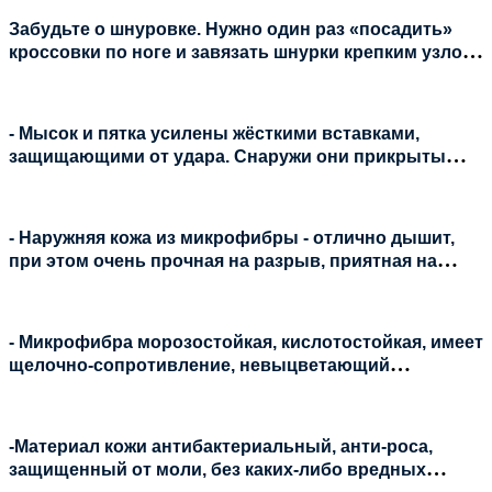
качестве повседневной обуви.
Забудьте о шнуровке. Нужно один раз «посадить»
кроссовки по ноге и завязать шнурки крепким узлом.
Для надевания и снятия достаточно расстегнуть
молнию сбоку.
- Мысок и пятка усилены жёсткими вставками,
защищающими от удара. Снаружи они прикрыты
износостойкой эко-кожей;
- Наружняя кожа из микрофибры - отлично дышит,
при этом очень прочная на разрыв, приятная на
ощупь, что обеспечивает комфорт и вентиляцию в
жаркую погоду;
- Микрофибра морозостойкая, кислотостойкая, имеет
щелочно-сопротивление, невыцветающий
материал;
-Материал кожи антибактериальный, анти-роса,
защищенный от моли, без каких-либо вредных