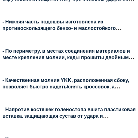
при этом не создаст помех при обычной ходьбе;
- Нижняя часть подошвы изготовлена из
противоскользящего бензо- и маслостойкого
материала, обеспечивающего отличное сцепление с
подножками мотоцикла, лапками переключения
передач и тормоза;
- По периметру, в местах соединения материалов и
месте крепления молнии, кеды прошиты двойным
швом;
- Качественная молния YKK, расположенная сбоку,
позволяет быстро надеть/снять кроссовок, а
застёжка на липучке фиксирует замок в верхнем
положении и исключает возможность поцарапать им
раму мотоцикла. С внутренней части молнии по всей
- Напротив костяшек голеностопа вшита пластиковая
длине имеется мягкая накладка, защищающая ногу
вставка, защищающая сустав от удара и
от натирания при ходьбе и при длительных
повреждений при скольжении по асфальту;
поездках;