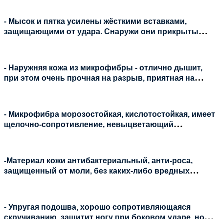
молнию сбоку.
- Мысок и пятка усилены жёсткими вставками,
защищающими от удара. Снаружи они прикрыты
износостойкой эко-кожей;
- Наружняя кожа из микрофибры - отлично дышит,
при этом очень прочная на разрыв, приятная на
ощупь, что обеспечивает комфорт и вентиляцию в
жаркую погоду;
- Микрофибра морозостойкая, кислотостойкая, имеет
щелочно-сопротивление, невыцветающий
материал;
-Материал кожи антибактериальный, анти-роса,
защищенный от моли, без каких-либо вредных
веществ, очень экологичный;
- Упругая подошва, хорошо сопротивляющаяся
скручиванию, защитит ногу при боковом ударе, но