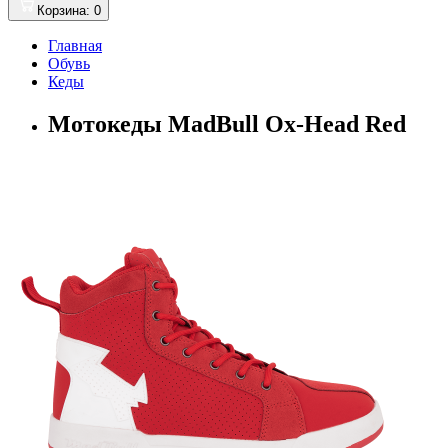
Корзина
: 0
Главная
Обувь
Кеды
Мотокеды MadBull Ox-Head Red