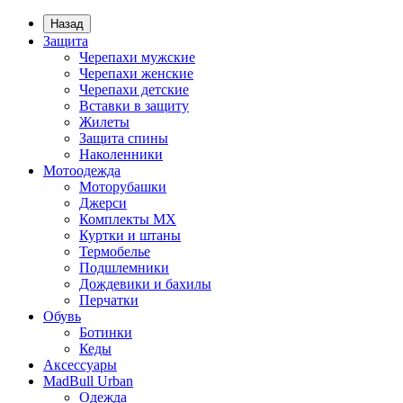
Назад
Защита
Черепахи мужские
Черепахи женские
Черепахи детские
Вставки в защиту
Жилеты
Защита спины
Наколенники
Мотоодежда
Моторубашки
Джерси
Комплекты MX
Куртки и штаны
Термобелье
Подшлемники
Дождевики и бахилы
Перчатки
Обувь
Ботинки
Кеды
Аксессуары
MadBull Urban
Одежда