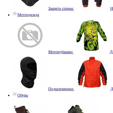
Защита спины
Н
Мотоодежда
Моторубашки
Д
Подшлемники
Д
Обувь