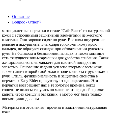
Описание
0
Вопрос - Ответ
мотоциклетные перчатки в стиле “
Cafe
Racer
” из натуральной
кожи с встроенными защитными элементами из жёсткого
пластика. Они хорошо сидят по руке. Все швы внутренние –
ровные и аккуратные. Благодаря эргономичному крою
пальцев, не образуют складок при обхватывании рукояток
руля. На большом и безымянном пальцах, а также мизинце
есть тянущиеся зоны-гармошки для удобства сгибания. Такая
же гармошка есть на манжете для плотной посадки по
запястью. Основание ладони усилено вторым слоем кожи,
также нашит второй слой кожи в зоне контакта с рукоятками
руля. Стиль, функциональность и защитные свойства в
перчатках
Easy
Rider
присутствуют одновременно. Эти
перчатки возвращают нас в те золотые времена, когда
гоночные полосы тянулась по машине от передней кромки
капота через крышу и багажник, а мотор мог быть только
восьмицилиндровым.
Материал изготовления - прочная и эластичная натуральная
кожа