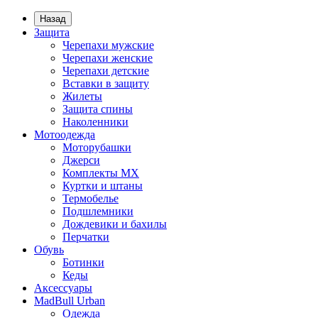
Назад
Защита
Черепахи мужские
Черепахи женские
Черепахи детские
Вставки в защиту
Жилеты
Защита спины
Наколенники
Мотоодежда
Моторубашки
Джерси
Комплекты MX
Куртки и штаны
Термобелье
Подшлемники
Дождевики и бахилы
Перчатки
Обувь
Ботинки
Кеды
Аксессуары
MadBull Urban
Одежда